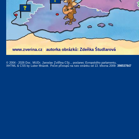
www.zverina.cz
|
autorka obrázků: Zdeňka Študlarová
© 2004 - 2026 Doc. MUDr. Jaroslav Zvěřina CSc., poslanec Evropského parlamentu,
XHTML
&
CSS
by
Lubor Mrázek
. Počet přístupů na tuto stránku od 13. března 2009:
398537847