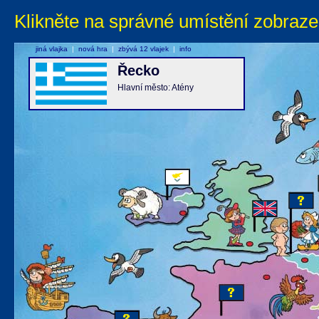
Klikněte na správné umístění zobraze
jiná vlajka
|
nová hra
|
zbývá 12 vlajek
|
info
Řecko
Hlavní město: Atény