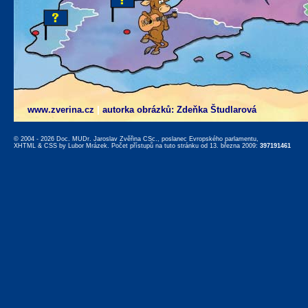
www.zverina.cz
|
autorka obrázků: Zdeňka Študlarová
© 2004 - 2026 Doc. MUDr. Jaroslav Zvěřina CSc., poslanec Evropského parlamentu,
XHTML
&
CSS
by
Lubor Mrázek
. Počet přístupů na tuto stránku od 13. března 2009:
397191461