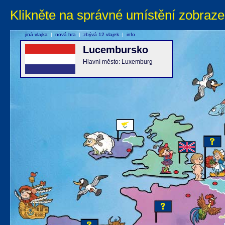
Klikněte na správné umístění zobraze
jiná vlajka
|
nová hra
|
zbývá 12 vlajek
|
info
Lucembursko
Hlavní město: Luxemburg