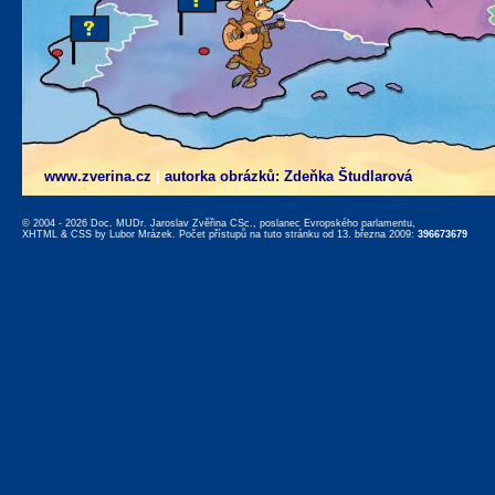
www.zverina.cz
|
autorka obrázků: Zdeňka Študlarová
© 2004 - 2026 Doc. MUDr. Jaroslav Zvěřina CSc., poslanec Evropského parlamentu,
XHTML
&
CSS
by
Lubor Mrázek
. Počet přístupů na tuto stránku od 13. března 2009:
396673679