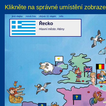
Klikněte na správné umístění zobraze
jiná vlajka
|
nová hra
|
zbývá 11 vlajek
|
info
Řecko
Hlavní město: Atény