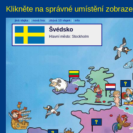
Klikněte na správné umístění zobraze
jiná vlajka
|
nová hra
|
zbývá 10 vlajek
|
info
Švédsko
Hlavní město: Stockholm