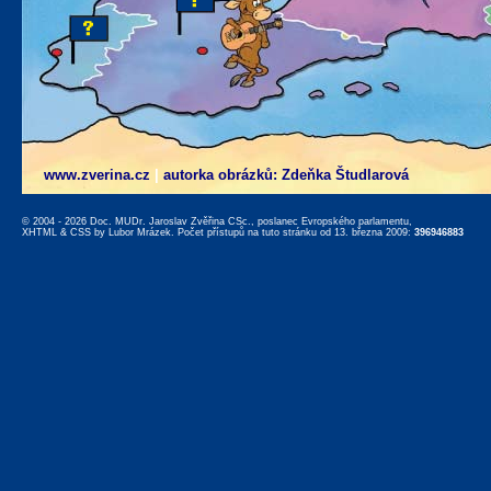
www.zverina.cz
|
autorka obrázků: Zdeňka Študlarová
© 2004 - 2026 Doc. MUDr. Jaroslav Zvěřina CSc., poslanec Evropského parlamentu,
XHTML
&
CSS
by
Lubor Mrázek
. Počet přístupů na tuto stránku od 13. března 2009:
396946883