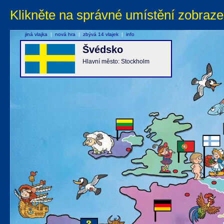
Klikněte na správné umístění zobraze
jiná vlajka
|
nová hra
|
zbývá 14 vlajek
|
info
Švédsko
Hlavní město: Stockholm