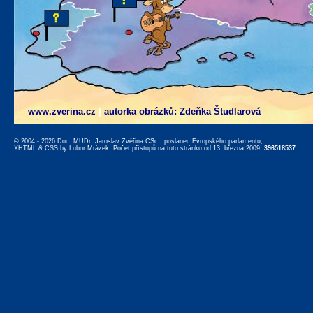
www.zverina.cz
|
autorka obrázků: Zdeňka Študlarová
© 2004 - 2026 Doc. MUDr. Jaroslav Zvěřina CSc., poslanec Evropského parlamentu,
XHTML
&
CSS
by
Lubor Mrázek
. Počet přístupů na tuto stránku od 13. března 2009:
396518537