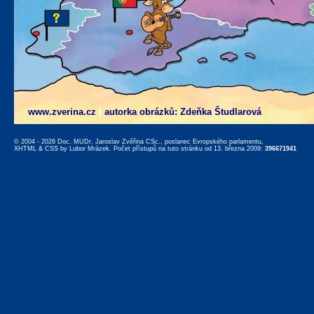
www.zverina.cz
|
autorka obrázků: Zdeňka Študlarová
© 2004 - 2026 Doc. MUDr. Jaroslav Zvěřina CSc., poslanec Evropského parlamentu,
XHTML
&
CSS
by
Lubor Mrázek
. Počet přístupů na tuto stránku od 13. března 2009:
396671941