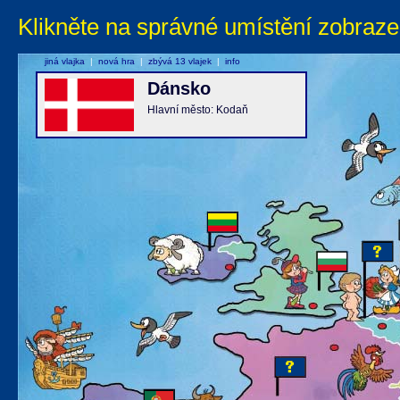
Klikněte na správné umístění zobraze
jiná vlajka
|
nová hra
|
zbývá 13 vlajek
|
info
Dánsko
Hlavní město: Kodaň