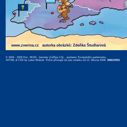
www.zverina.cz
|
autorka obrázků: Zdeňka Študlarová
© 2004 - 2026 Doc. MUDr. Jaroslav Zvěřina CSc., poslanec Evropského parlamentu,
XHTML
&
CSS
by
Lubor Mrázek
. Počet přístupů na tuto stránku od 13. března 2009:
396615591