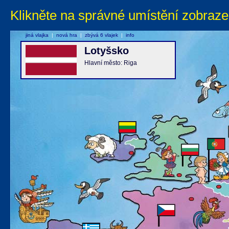
Klikněte na správné umístění zobraze
jiná vlajka
|
nová hra
|
zbývá 6 vlajek
|
info
Lotyšsko
Hlavní město: Riga