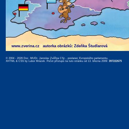
www.zverina.cz
|
autorka obrázků: Zdeňka Študlarová
© 2004 - 2026 Doc. MUDr. Jaroslav Zvěřina CSc., poslanec Evropského parlamentu,
XHTML
&
CSS
by
Lubor Mrázek
. Počet přístupů na tuto stránku od 13. března 2009:
397222675