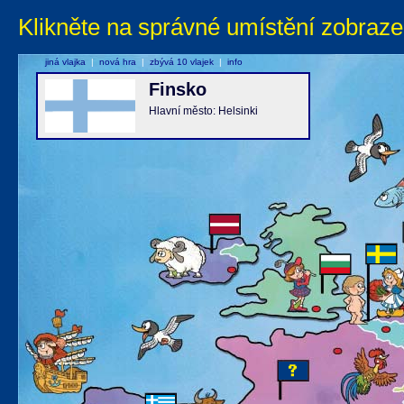
Klikněte na správné umístění zobraze
jiná vlajka
|
nová hra
|
zbývá 10 vlajek
|
info
Finsko
Hlavní město: Helsinki