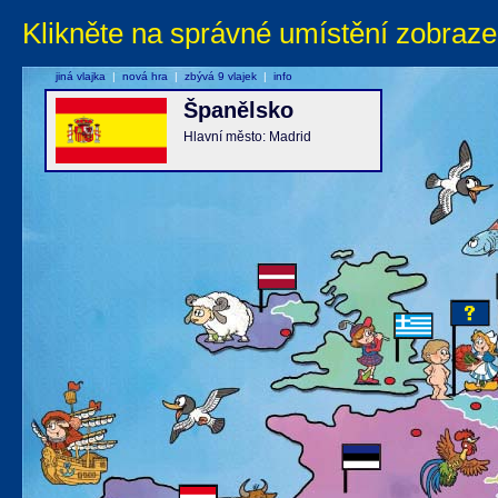
Klikněte na správné umístění zobraze
jiná vlajka
|
nová hra
|
zbývá 9 vlajek
|
info
Španělsko
Hlavní město: Madrid