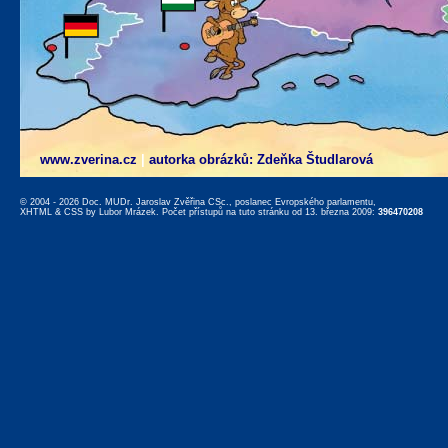
www.zverina.cz
|
autorka obrázků: Zdeňka Študlarová
© 2004 - 2026 Doc. MUDr. Jaroslav Zvěřina CSc., poslanec Evropského parlamentu,
XHTML
&
CSS
by
Lubor Mrázek
. Počet přístupů na tuto stránku od 13. března 2009:
396470208