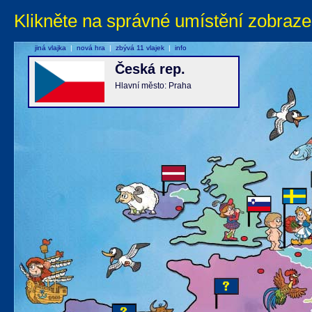
Klikněte na správné umístění zobraze
jiná vlajka
|
nová hra
|
zbývá 11 vlajek
|
info
Česká rep.
Hlavní město: Praha