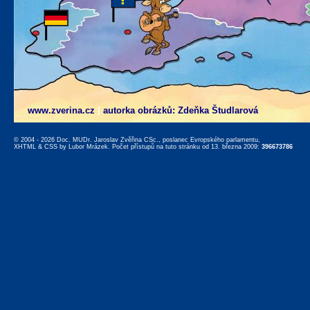
www.zverina.cz
|
autorka obrázků: Zdeňka Študlarová
© 2004 - 2026 Doc. MUDr. Jaroslav Zvěřina CSc., poslanec Evropského parlamentu,
XHTML
&
CSS
by
Lubor Mrázek
. Počet přístupů na tuto stránku od 13. března 2009:
396673786