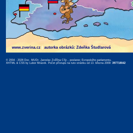
www.zverina.cz
|
autorka obrázků: Zdeňka Študlarová
© 2004 - 2026 Doc. MUDr. Jaroslav Zvěřina CSc., poslanec Evropského parlamentu,
XHTML
&
CSS
by
Lubor Mrázek
. Počet přístupů na tuto stránku od 13. března 2009:
397718042