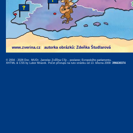
www.zverina.cz
|
autorka obrázků: Zdeňka Študlarová
© 2004 - 2026 Doc. MUDr. Jaroslav Zvěřina CSc., poslanec Evropského parlamentu,
XHTML
&
CSS
by
Lubor Mrázek
. Počet přístupů na tuto stránku od 13. března 2009:
396630374