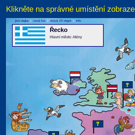
Klikněte na správné umístění zobraze
jiná vlajka
|
nová hra
|
zbývá 15 vlajek
|
info
Řecko
Hlavní město: Atény