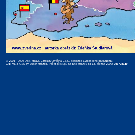
www.zverina.cz
|
autorka obrázků: Zdeňka Študlarová
© 2004 - 2026 Doc. MUDr. Jaroslav Zvěřina CSc., poslanec Evropského parlamentu,
XHTML
&
CSS
by
Lubor Mrázek
. Počet přístupů na tuto stránku od 13. března 2009:
396738149