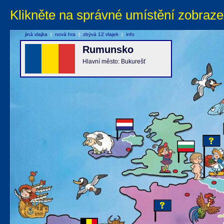
Klikněte na správné umístění zobraze
jiná vlajka
|
nová hra
|
zbývá 12 vlajek
|
info
Rumunsko
Hlavní město: Bukurešť