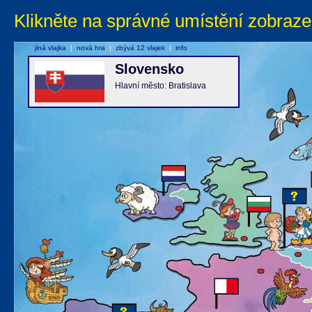
Klikněte na správné umístění zobraze
jiná vlajka
|
nová hra
|
zbývá 12 vlajek
|
info
Slovensko
Hlavní město: Bratislava