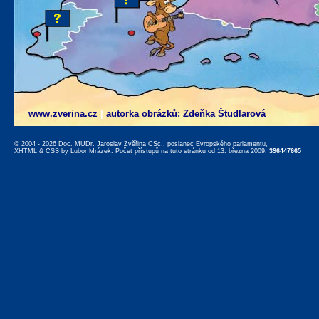
www.zverina.cz
|
autorka obrázků: Zdeňka Študlarová
© 2004 - 2026 Doc. MUDr. Jaroslav Zvěřina CSc., poslanec Evropského parlamentu,
XHTML
&
CSS
by
Lubor Mrázek
. Počet přístupů na tuto stránku od 13. března 2009:
396447665