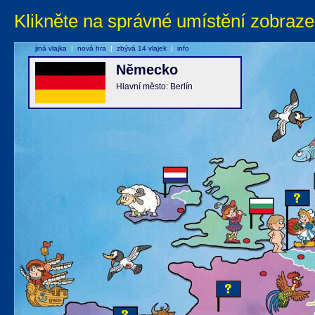
Klikněte na správné umístění zobraze
jiná vlajka
|
nová hra
|
zbývá 14 vlajek
|
info
Německo
Hlavní město: Berlín