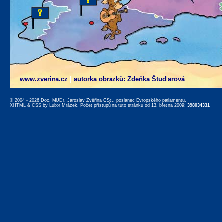
www.zverina.cz
|
autorka obrázků: Zdeňka Študlarová
© 2004 - 2026 Doc. MUDr. Jaroslav Zvěřina CSc., poslanec Evropského parlamentu,
XHTML
&
CSS
by
Lubor Mrázek
. Počet přístupů na tuto stránku od 13. března 2009:
398034331