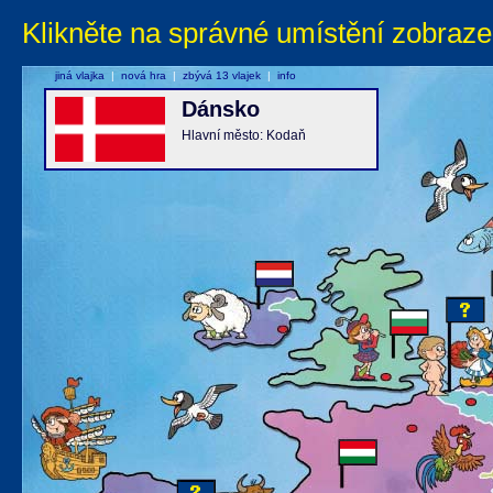
Klikněte na správné umístění zobraze
jiná vlajka
|
nová hra
|
zbývá 13 vlajek
|
info
Dánsko
Hlavní město: Kodaň