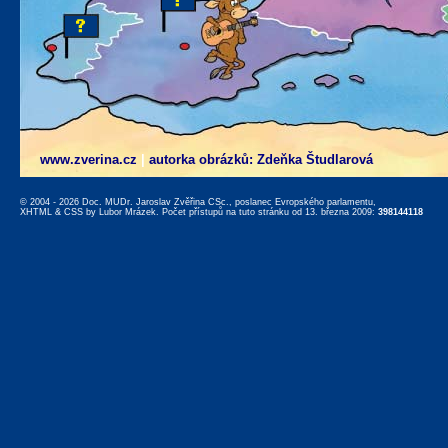
www.zverina.cz
|
autorka obrázků: Zdeňka Študlarová
© 2004 - 2026 Doc. MUDr. Jaroslav Zvěřina CSc., poslanec Evropského parlamentu,
XHTML
&
CSS
by
Lubor Mrázek
. Počet přístupů na tuto stránku od 13. března 2009:
398144118