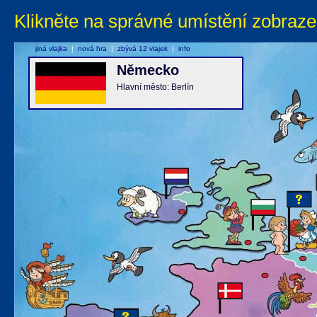
Klikněte na správné umístění zobraze
jiná vlajka
|
nová hra
|
zbývá 12 vlajek
|
info
Německo
Hlavní město: Berlín