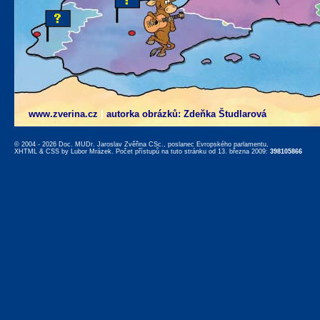
www.zverina.cz
|
autorka obrázků: Zdeňka Študlarová
© 2004 - 2026 Doc. MUDr. Jaroslav Zvěřina CSc., poslanec Evropského parlamentu,
XHTML
&
CSS
by
Lubor Mrázek
. Počet přístupů na tuto stránku od 13. března 2009:
398105866