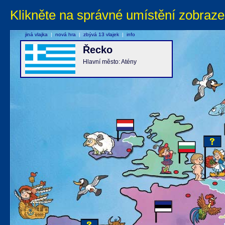
Klikněte na správné umístění zobraze
jiná vlajka
|
nová hra
|
zbývá 13 vlajek
|
info
Řecko
Hlavní město: Atény