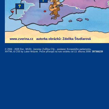
www.zverina.cz
|
autorka obrázků: Zdeňka Študlarová
© 2004 - 2026 Doc. MUDr. Jaroslav Zvěřina CSc., poslanec Evropského parlamentu,
XHTML
&
CSS
by
Lubor Mrázek
. Počet přístupů na tuto stránku od 13. března 2009:
397366239