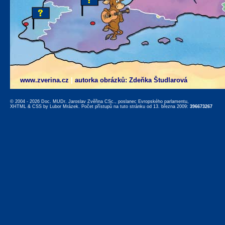
www.zverina.cz
|
autorka obrázků: Zdeňka Študlarová
© 2004 - 2026 Doc. MUDr. Jaroslav Zvěřina CSc., poslanec Evropského parlamentu,
XHTML
&
CSS
by
Lubor Mrázek
. Počet přístupů na tuto stránku od 13. března 2009:
396673267