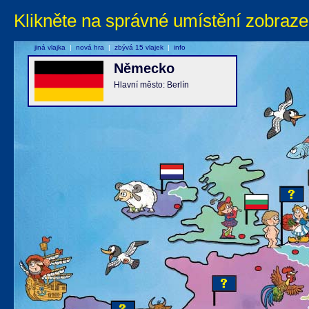
Klikněte na správné umístění zobraze
jiná vlajka
|
nová hra
|
zbývá 15 vlajek
|
info
Německo
Hlavní město: Berlín