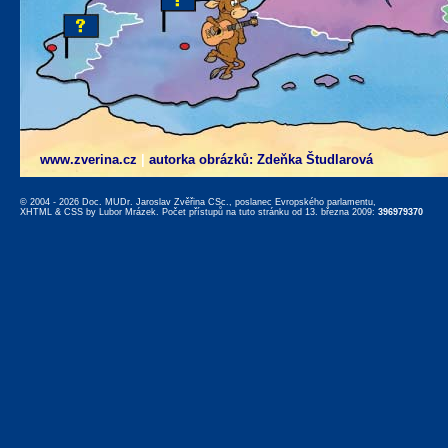
www.zverina.cz
|
autorka obrázků: Zdeňka Študlarová
© 2004 - 2026 Doc. MUDr. Jaroslav Zvěřina CSc., poslanec Evropského parlamentu,
XHTML
&
CSS
by
Lubor Mrázek
. Počet přístupů na tuto stránku od 13. března 2009:
396979370