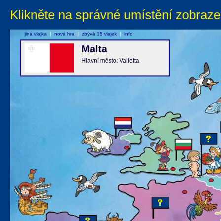
Klikněte na správné umístění zobraze
jiná vlajka
|
nová hra
|
zbývá 15 vlajek
|
info
Malta
Hlavní město: Valletta