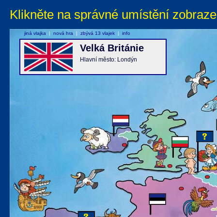
Klikněte na správné umístění zobraze
jiná vlajka
|
nová hra
|
zbývá 13 vlajek
|
info
Velká Británie
Hlavní město: Londýn