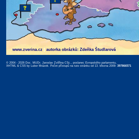
www.zverina.cz
|
autorka obrázků: Zdeňka Študlarová
© 2004 - 2026 Doc. MUDr. Jaroslav Zvěřina CSc., poslanec Evropského parlamentu,
XHTML
&
CSS
by
Lubor Mrázek
. Počet přístupů na tuto stránku od 13. března 2009:
397866571