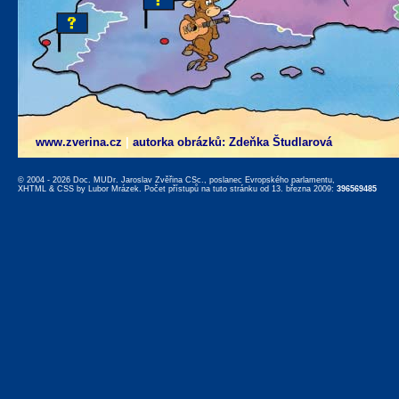
www.zverina.cz
|
autorka obrázků: Zdeňka Študlarová
© 2004 - 2026 Doc. MUDr. Jaroslav Zvěřina CSc., poslanec Evropského parlamentu,
XHTML
&
CSS
by
Lubor Mrázek
. Počet přístupů na tuto stránku od 13. března 2009:
396569485