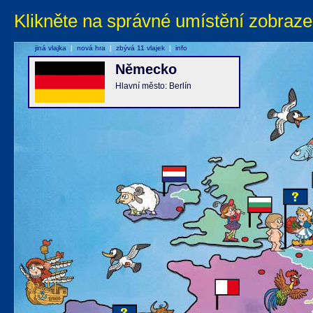
Klikněte na správné umístění zobraze
jiná vlajka
|
nová hra
|
zbývá 11 vlajek
|
info
Německo
Hlavní město: Berlín