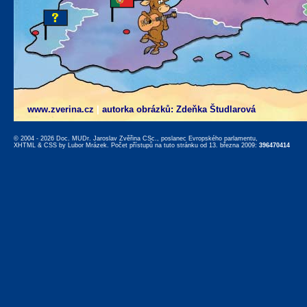
www.zverina.cz
|
autorka obrázků: Zdeňka Študlarová
© 2004 - 2026 Doc. MUDr. Jaroslav Zvěřina CSc., poslanec Evropského parlamentu,
XHTML
&
CSS
by
Lubor Mrázek
. Počet přístupů na tuto stránku od 13. března 2009:
396470414