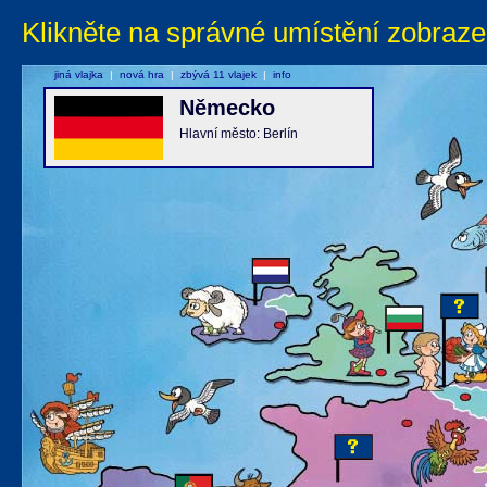
Klikněte na správné umístění zobraze
jiná vlajka
|
nová hra
|
zbývá 11 vlajek
|
info
Německo
Hlavní město: Berlín