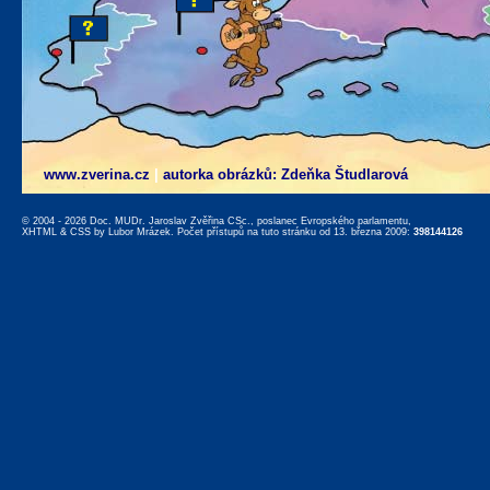
www.zverina.cz
|
autorka obrázků: Zdeňka Študlarová
© 2004 - 2026 Doc. MUDr. Jaroslav Zvěřina CSc., poslanec Evropského parlamentu,
XHTML
&
CSS
by
Lubor Mrázek
. Počet přístupů na tuto stránku od 13. března 2009:
398144126