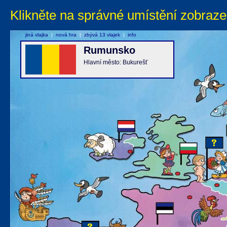
Klikněte na správné umístění zobraze
jiná vlajka
|
nová hra
|
zbývá 13 vlajek
|
info
Rumunsko
Hlavní město: Bukurešť