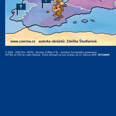
www.zverina.cz
|
autorka obrázků: Zdeňka Študlarová
© 2004 - 2026 Doc. MUDr. Jaroslav Zvěřina CSc., poslanec Evropského parlamentu,
XHTML
&
CSS
by
Lubor Mrázek
. Počet přístupů na tuto stránku od 13. března 2009:
397248800