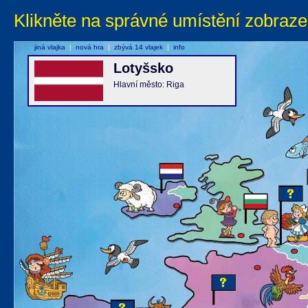
Klikněte na správné umístění zobraze
jiná vlajka
|
nová hra
|
zbývá 14 vlajek
|
info
Lotyšsko
Hlavní město: Riga