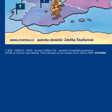
www.zverina.cz
|
autorka obrázků: Zdeňka Študlarová
© 2004 - 2026 Doc. MUDr. Jaroslav Zvěřina CSc., poslanec Evropského parlamentu,
XHTML
&
CSS
by
Lubor Mrázek
. Počet přístupů na tuto stránku od 13. března 2009:
397978890