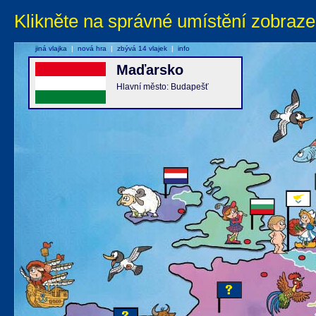
Klikněte na správné umístění zobraze
jiná vlajka
|
nová hra
|
zbývá 14 vlajek
|
info
Maďarsko
Hlavní město: Budapešť