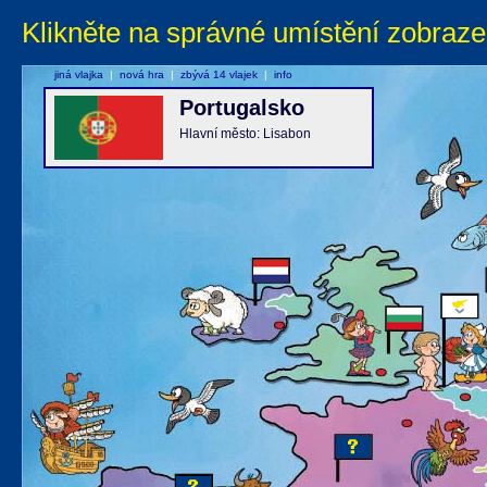
Klikněte na správné umístění zobraze
jiná vlajka
|
nová hra
|
zbývá 14 vlajek
|
info
Portugalsko
Hlavní město: Lisabon