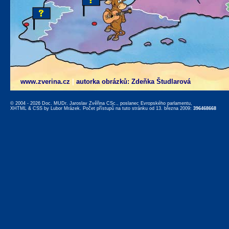
www.zverina.cz
|
autorka obrázků: Zdeňka Študlarová
© 2004 - 2026 Doc. MUDr. Jaroslav Zvěřina CSc., poslanec Evropského parlamentu,
XHTML
&
CSS
by
Lubor Mrázek
. Počet přístupů na tuto stránku od 13. března 2009:
396468668