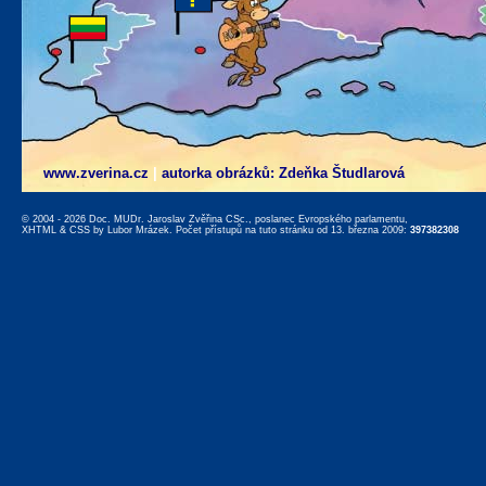
www.zverina.cz
|
autorka obrázků: Zdeňka Študlarová
© 2004 - 2026 Doc. MUDr. Jaroslav Zvěřina CSc., poslanec Evropského parlamentu,
XHTML
&
CSS
by
Lubor Mrázek
. Počet přístupů na tuto stránku od 13. března 2009:
397382308