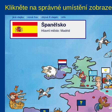
Klikněte na správné umístění zobraze
jiná vlajka
|
nová hra
|
zbývá 8 vlajek
|
info
Španělsko
Hlavní město: Madrid