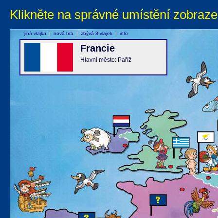
Klikněte na správné umístění zobraze
jiná vlajka
|
nová hra
|
zbývá 8 vlajek
|
info
Francie
Hlavní město: Paříž