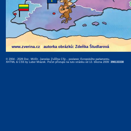
www.zverina.cz
|
autorka obrázků: Zdeňka Študlarová
© 2004 - 2026 Doc. MUDr. Jaroslav Zvěřina CSc., poslanec Evropského parlamentu,
XHTML
&
CSS
by
Lubor Mrázek
. Počet přístupů na tuto stránku od 13. března 2009:
398133338