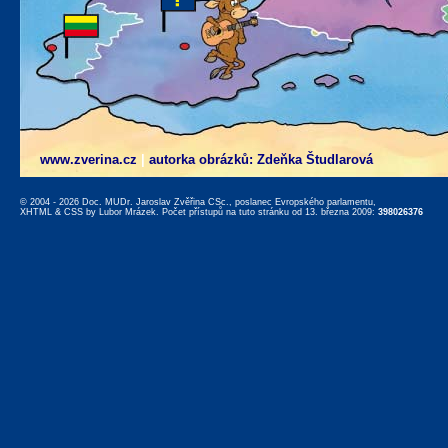
www.zverina.cz
|
autorka obrázků: Zdeňka Študlarová
© 2004 - 2026 Doc. MUDr. Jaroslav Zvěřina CSc., poslanec Evropského parlamentu,
XHTML
&
CSS
by
Lubor Mrázek
. Počet přístupů na tuto stránku od 13. března 2009:
398026376