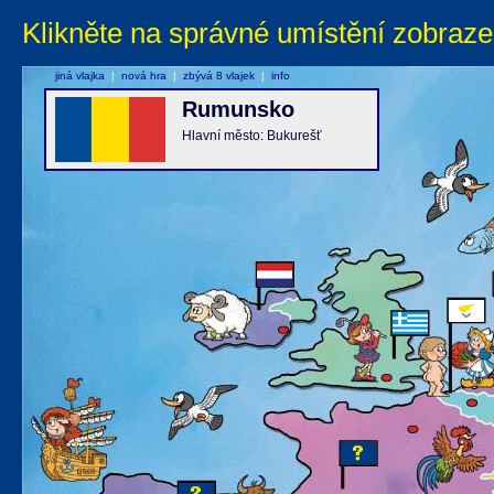
Klikněte na správné umístění zobraze
jiná vlajka
|
nová hra
|
zbývá 8 vlajek
|
info
Rumunsko
Hlavní město: Bukurešť