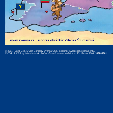
www.zverina.cz
|
autorka obrázků: Zdeňka Študlarová
© 2004 - 2026 Doc. MUDr. Jaroslav Zvěřina CSc., poslanec Evropského parlamentu,
XHTML
&
CSS
by
Lubor Mrázek
. Počet přístupů na tuto stránku od 13. března 2009:
396888361