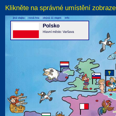
Klikněte na správné umístění zobraze
jiná vlajka
|
nová hra
|
zbývá 11 vlajek
|
info
Polsko
Hlavní město: Varšava