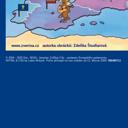
www.zverina.cz
|
autorka obrázků: Zdeňka Študlarová
© 2004 - 2026 Doc. MUDr. Jaroslav Zvěřina CSc., poslanec Evropského parlamentu,
XHTML
&
CSS
by
Lubor Mrázek
. Počet přístupů na tuto stránku od 13. března 2009:
396480711