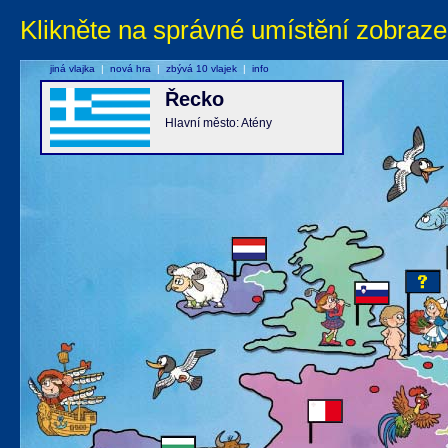
Klikněte na správné umístění zobraze
jiná vlajka
|
nová hra
|
zbývá 10 vlajek
|
info
Řecko
Hlavní město: Atény