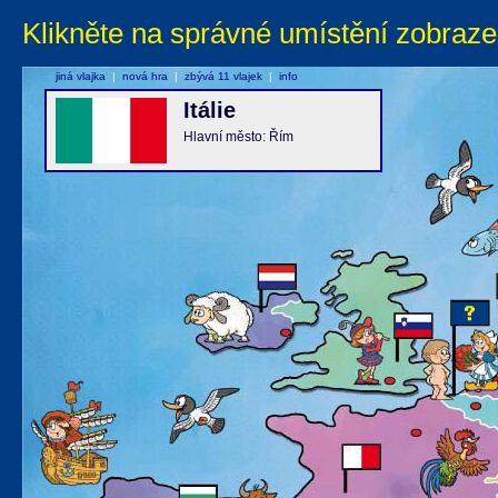
Klikněte na správné umístění zobraze
jiná vlajka
|
nová hra
|
zbývá 11 vlajek
|
info
Itálie
Hlavní město: Řím