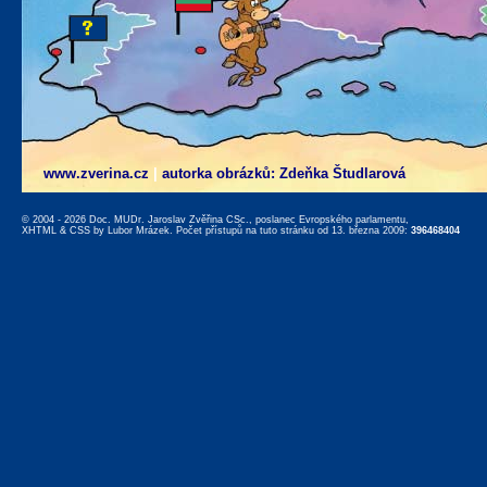
www.zverina.cz
|
autorka obrázků: Zdeňka Študlarová
© 2004 - 2026 Doc. MUDr. Jaroslav Zvěřina CSc., poslanec Evropského parlamentu,
XHTML
&
CSS
by
Lubor Mrázek
. Počet přístupů na tuto stránku od 13. března 2009:
396468404