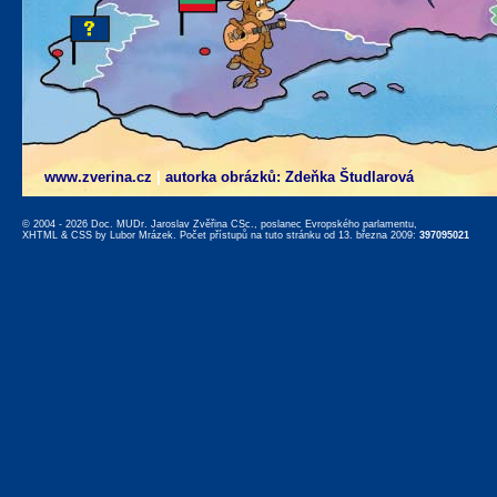
www.zverina.cz
|
autorka obrázků: Zdeňka Študlarová
© 2004 - 2026 Doc. MUDr. Jaroslav Zvěřina CSc., poslanec Evropského parlamentu,
XHTML
&
CSS
by
Lubor Mrázek
. Počet přístupů na tuto stránku od 13. března 2009:
397095021