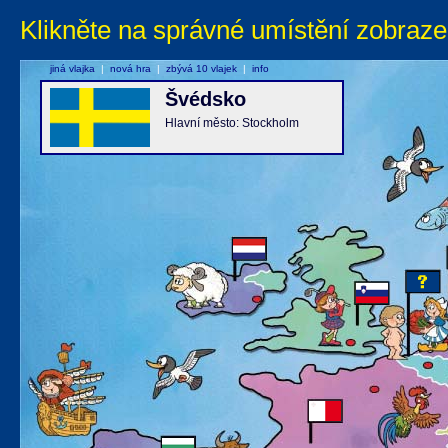
Klikněte na správné umístění zobraze
jiná vlajka
|
nová hra
|
zbývá 10 vlajek
|
info
Švédsko
Hlavní město: Stockholm