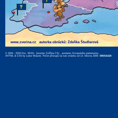
www.zverina.cz
|
autorka obrázků: Zdeňka Študlarová
© 2004 - 2026 Doc. MUDr. Jaroslav Zvěřina CSc., poslanec Evropského parlamentu,
XHTML
&
CSS
by
Lubor Mrázek
. Počet přístupů na tuto stránku od 13. března 2009:
396916428