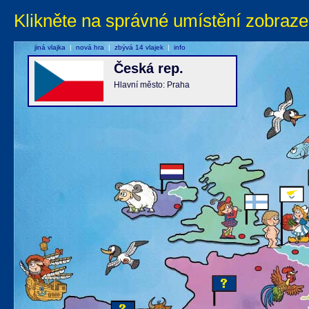
Klikněte na správné umístění zobraze
jiná vlajka
|
nová hra
|
zbývá 14 vlajek
|
info
Česká rep.
Hlavní město: Praha