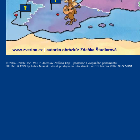
www.zverina.cz
|
autorka obrázků: Zdeňka Študlarová
© 2004 - 2026 Doc. MUDr. Jaroslav Zvěřina CSc., poslanec Evropského parlamentu,
XHTML
&
CSS
by
Lubor Mrázek
. Počet přístupů na tuto stránku od 13. března 2009:
397277694