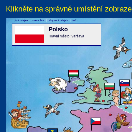
Klikněte na správné umístění zobraze
jiná vlajka
|
nová hra
|
zbývá 9 vlajek
|
info
Polsko
Hlavní město: Varšava