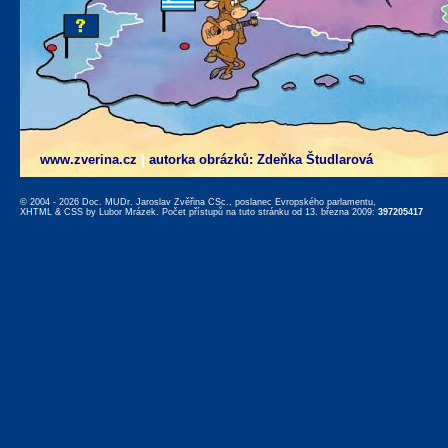
www.zverina.cz
|
autorka obrázků: Zdeňka Študlarová
© 2004 - 2026 Doc. MUDr. Jaroslav Zvěřina CSc., poslanec Evropského parlamentu,
XHTML
&
CSS
by
Lubor Mrázek
. Počet přístupů na tuto stránku od 13. března 2009:
397205417