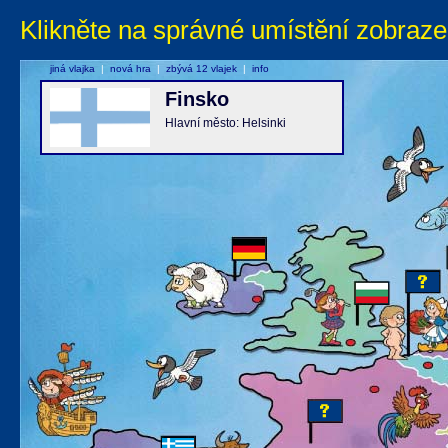
Klikněte na správné umístění zobraze
jiná vlajka
|
nová hra
|
zbývá 12 vlajek
|
info
Finsko
Hlavní město: Helsinki