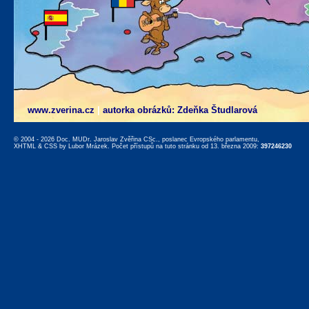
www.zverina.cz
|
autorka obrázků: Zdeňka Študlarová
© 2004 - 2026 Doc. MUDr. Jaroslav Zvěřina CSc., poslanec Evropského parlamentu,
XHTML
&
CSS
by
Lubor Mrázek
. Počet přístupů na tuto stránku od 13. března 2009:
397246230