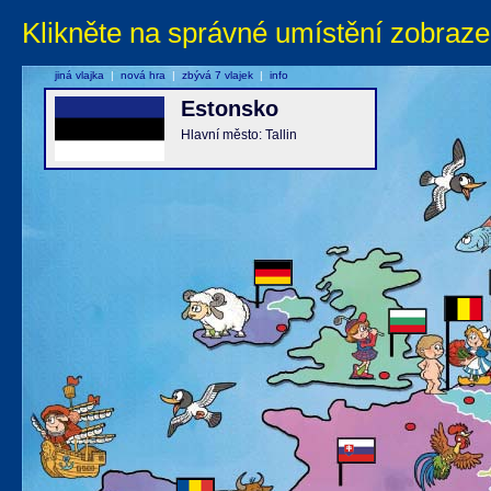
Klikněte na správné umístění zobraze
jiná vlajka
|
nová hra
|
zbývá 7 vlajek
|
info
Estonsko
Hlavní město: Tallin