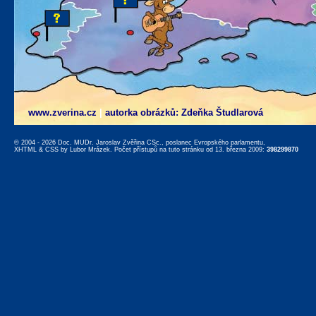
www.zverina.cz
|
autorka obrázků: Zdeňka Študlarová
© 2004 - 2026 Doc. MUDr. Jaroslav Zvěřina CSc., poslanec Evropského parlamentu,
XHTML
&
CSS
by
Lubor Mrázek
. Počet přístupů na tuto stránku od 13. března 2009:
398299870