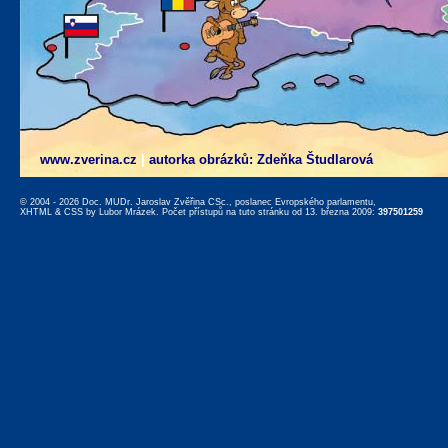
www.zverina.cz
|
autorka obrázků: Zdeňka Študlarová
© 2004 - 2026 Doc. MUDr. Jaroslav Zvěřina CSc., poslanec Evropského parlamentu,
XHTML
&
CSS
by
Lubor Mrázek
. Počet přístupů na tuto stránku od 13. března 2009:
397501259