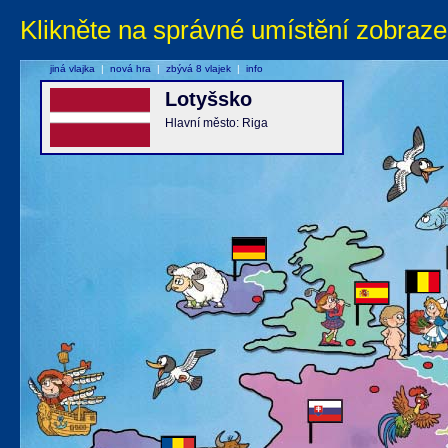
Klikněte na správné umístění zobraze
jiná vlajka
|
nová hra
|
zbývá 8 vlajek
|
info
Lotyšsko
Hlavní město: Riga