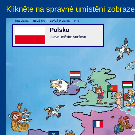
Klikněte na správné umístění zobraze
jiná vlajka
|
nová hra
|
zbývá 9 vlajek
|
info
Polsko
Hlavní město: Varšava