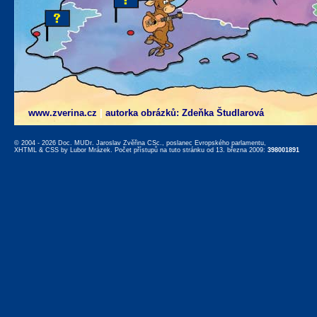
www.zverina.cz
|
autorka obrázků: Zdeňka Študlarová
© 2004 - 2026 Doc. MUDr. Jaroslav Zvěřina CSc., poslanec Evropského parlamentu,
XHTML
&
CSS
by
Lubor Mrázek
. Počet přístupů na tuto stránku od 13. března 2009:
398001891