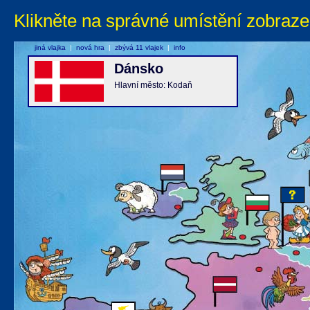
Klikněte na správné umístění zobraze
jiná vlajka
|
nová hra
|
zbývá 11 vlajek
|
info
Dánsko
Hlavní město: Kodaň