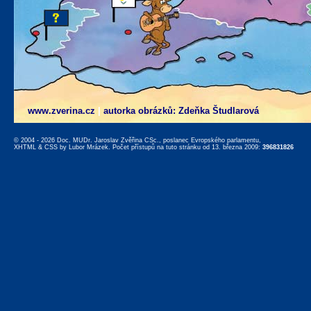
www.zverina.cz
|
autorka obrázků: Zdeňka Študlarová
© 2004 - 2026 Doc. MUDr. Jaroslav Zvěřina CSc., poslanec Evropského parlamentu,
XHTML
&
CSS
by
Lubor Mrázek
. Počet přístupů na tuto stránku od 13. března 2009:
396831826