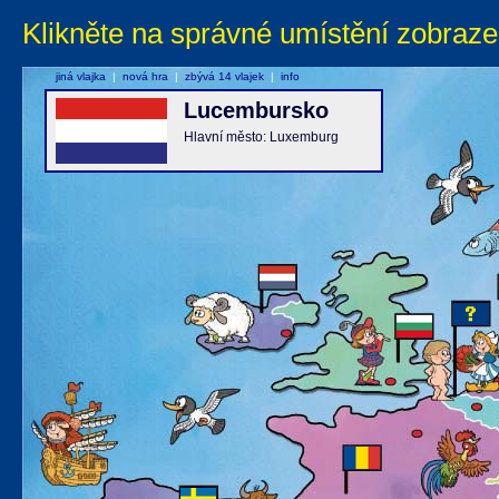
Klikněte na správné umístění zobraze
jiná vlajka
|
nová hra
|
zbývá 14 vlajek
|
info
Lucembursko
Hlavní město: Luxemburg