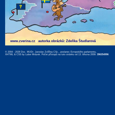
www.zverina.cz
|
autorka obrázků: Zdeňka Študlarová
© 2004 - 2026 Doc. MUDr. Jaroslav Zvěřina CSc., poslanec Evropského parlamentu,
XHTML
&
CSS
by
Lubor Mrázek
. Počet přístupů na tuto stránku od 13. března 2009:
396354996