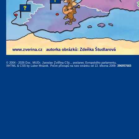
www.zverina.cz
|
autorka obrázků: Zdeňka Študlarová
© 2004 - 2026 Doc. MUDr. Jaroslav Zvěřina CSc., poslanec Evropského parlamentu,
XHTML
&
CSS
by
Lubor Mrázek
. Počet přístupů na tuto stránku od 13. března 2009:
396957665