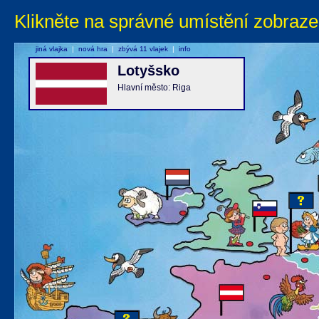
Klikněte na správné umístění zobraze
jiná vlajka
|
nová hra
|
zbývá 11 vlajek
|
info
Lotyšsko
Hlavní město: Riga