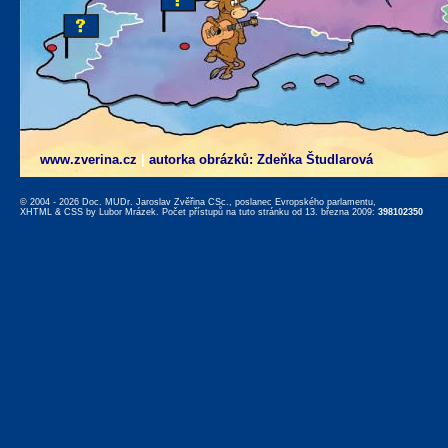
www.zverina.cz
|
autorka obrázků: Zdeňka Študlarová
© 2004 - 2026 Doc. MUDr. Jaroslav Zvěřina CSc., poslanec Evropského parlamentu,
XHTML
&
CSS
by
Lubor Mrázek
. Počet přístupů na tuto stránku od 13. března 2009:
398102350