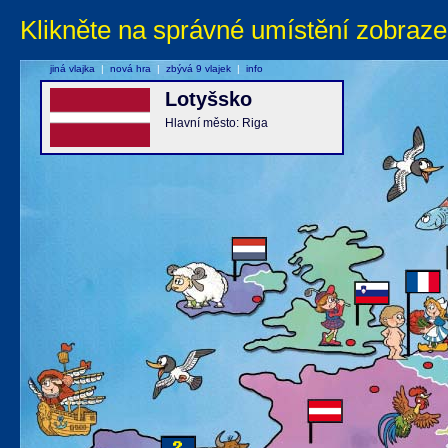
Klikněte na správné umístění zobraze
jiná vlajka
|
nová hra
|
zbývá 9 vlajek
|
info
Lotyšsko
Hlavní město: Riga