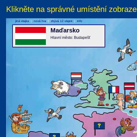
Klikněte na správné umístění zobraze
jiná vlajka
|
nová hra
|
zbývá 12 vlajek
|
info
Maďarsko
Hlavní město: Budapešť