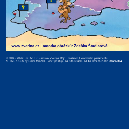
www.zverina.cz
|
autorka obrázků: Zdeňka Študlarová
© 2004 - 2026 Doc. MUDr. Jaroslav Zvěřina CSc., poslanec Evropského parlamentu,
XHTML
&
CSS
by
Lubor Mrázek
. Počet přístupů na tuto stránku od 13. března 2009:
397207864