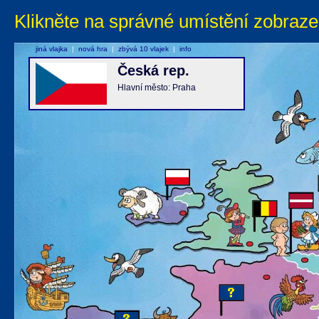
Klikněte na správné umístění zobraze
jiná vlajka
|
nová hra
|
zbývá 10 vlajek
|
info
Česká rep.
Hlavní město: Praha