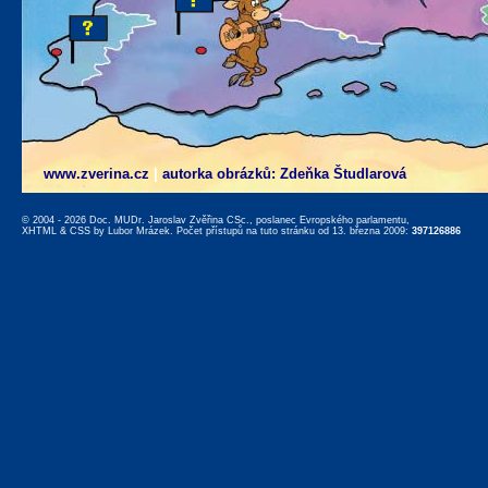
www.zverina.cz
|
autorka obrázků: Zdeňka Študlarová
© 2004 - 2026 Doc. MUDr. Jaroslav Zvěřina CSc., poslanec Evropského parlamentu,
XHTML
&
CSS
by
Lubor Mrázek
. Počet přístupů na tuto stránku od 13. března 2009:
397126886