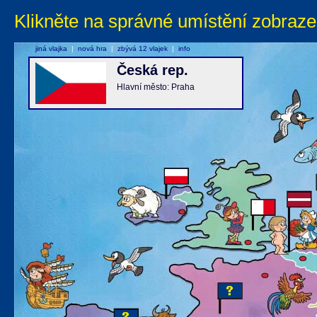
Klikněte na správné umístění zobraze
jiná vlajka
|
nová hra
|
zbývá 12 vlajek
|
info
Česká rep.
Hlavní město: Praha