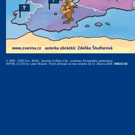
www.zverina.cz
|
autorka obrázků: Zdeňka Študlarová
© 2004 - 2026 Doc. MUDr. Jaroslav Zvěřina CSc., poslanec Evropského parlamentu,
XHTML
&
CSS
by
Lubor Mrázek
. Počet přístupů na tuto stránku od 13. března 2009:
398641728