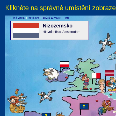
Klikněte na správné umístění zobraze
jiná vlajka
|
nová hra
|
zbývá 11 vlajek
|
info
Nizozemsko
Hlavní město: Amsterodam