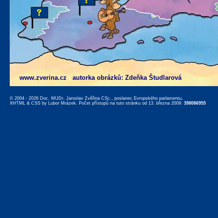
www.zverina.cz
|
autorka obrázků: Zdeňka Študlarová
© 2004 - 2026 Doc. MUDr. Jaroslav Zvěřina CSc., poslanec Evropského parlamentu,
XHTML
&
CSS
by
Lubor Mrázek
. Počet přístupů na tuto stránku od 13. března 2009:
398086955