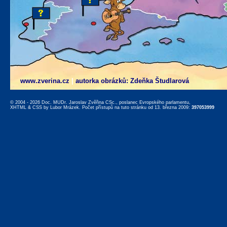
www.zverina.cz
|
autorka obrázků: Zdeňka Študlarová
© 2004 - 2026 Doc. MUDr. Jaroslav Zvěřina CSc., poslanec Evropského parlamentu,
XHTML
&
CSS
by
Lubor Mrázek
. Počet přístupů na tuto stránku od 13. března 2009:
397053999