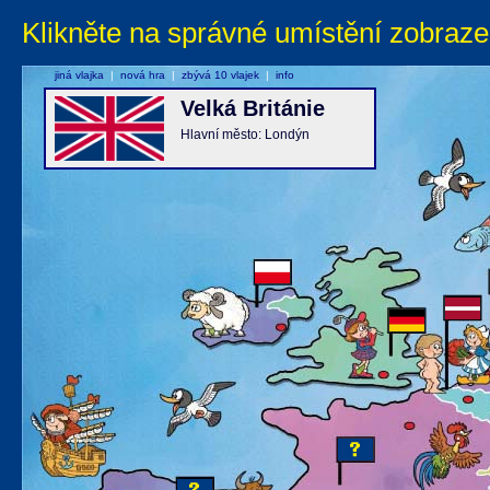
Klikněte na správné umístění zobraze
jiná vlajka
|
nová hra
|
zbývá 10 vlajek
|
info
Velká Británie
Hlavní město: Londýn